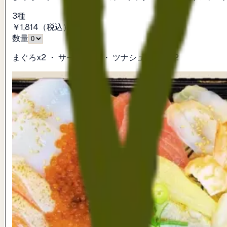
3種
￥1,814
（税込）
数量
まぐろx2 ・ サーモンx2 ・ ツナシュリンプx2