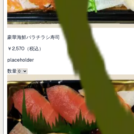
豪華海鮮バラチラシ寿司
￥2,570
（税込）
placeholder
数量