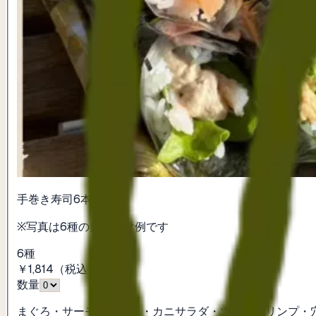
手巻き寿司6本
※写真は6種の盛り付け例です
6種
￥1,814
（税込）
数量
まぐろ・サーモン・納豆・カニサラダ・ツナシュリンプ・