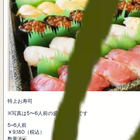
特上お寿司
※写真は5〜6人前の盛り付け例です
5~6人前
￥9,180
（税込）
数量